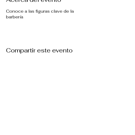
Conoce a las figuras clave de la
barbería
Compartir este evento
Contáctanos
barberleague@soybarbudo.com
+34 644650055
WhatsApp