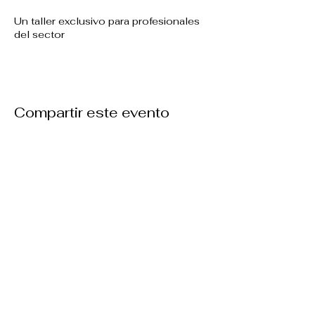
Un taller exclusivo para profesionales
del sector
Compartir este evento
Contáctanos
barberleague@soybarbudo.com
+34 644650055
WhatsApp